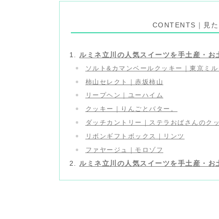
CONTENTS｜
ルミネ立川の人気スイーツを手土産・お
ソルト&カマンベールクッキー｜東京ミル
柿山セレクト｜赤坂柿山
リープヘン｜ユーハイム
クッキー｜りんごとバター。
ダッチカントリー｜ステラおばさんのク
リボンギフトボックス｜リンツ
ファヤージュ｜モロゾフ
ルミネ立川の人気スイーツを手土産・お