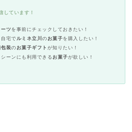
信しています！
イーツ
を事前にチェックしておきたい！
、自宅で
ルミネ
立川
の
お菓子
を購入したい！
個包装
の
お菓子ギフト
が知りたい！
スシーンにも利用できる
お菓子
が欲しい！