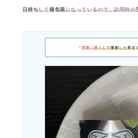
日持ち
して
個包装
になっているので、訪問時の
「
実際に購入
して撮影した東京