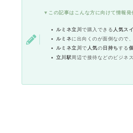
▼この記事はこんな方に向けて情報発
ルミネ
立川
で購入できる
人気ス
ルミネ
に出向くのが面倒なので
ルミネ
立川
で
人気
の
日持ち
する
立川駅
周辺で接待などのビジネ