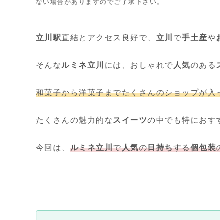
ない場合がありますのでご了承下さい。
立川駅
直結とアクセス良好で、
立川
で
手土産
や
そんな
ルミネ
立川
には、おしゃれで
人気
のある
和菓子から洋菓子までたくさんのショップが入
たくさんの魅力的な
スイーツ
の中でも特におす
今回は、
ルミネ
立川
で
人気
の
日持ち
する
個包装