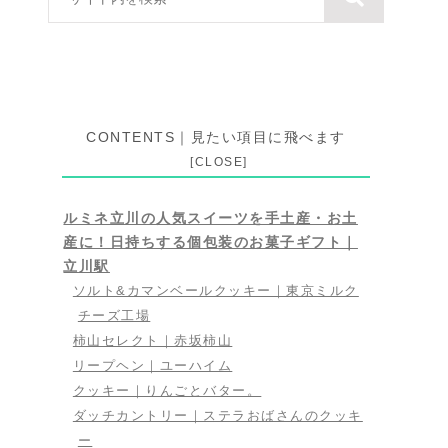
CONTENTS｜見たい項目に飛べます
ルミネ立川の人気スイーツを手土産・お土
産に！日持ちする個包装のお菓子ギフト｜
立川駅
ソルト&カマンベールクッキー｜東京ミルク
チーズ工場
柿山セレクト｜赤坂柿山
リープヘン｜ユーハイム
クッキー｜りんごとバター。
ダッチカントリー｜ステラおばさんのクッキ
ー