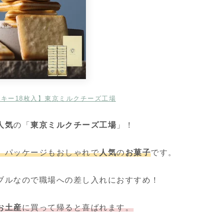
キー18枚入】東京ミルクチーズ工場
人気
の「
東京ミルクチーズ工場
」！
、パッケージもおしゃれで
人気
の
お菓子
です。
ブルなので職場への差し入れにおすすめ！
お土産
に買って帰ると喜ばれます。