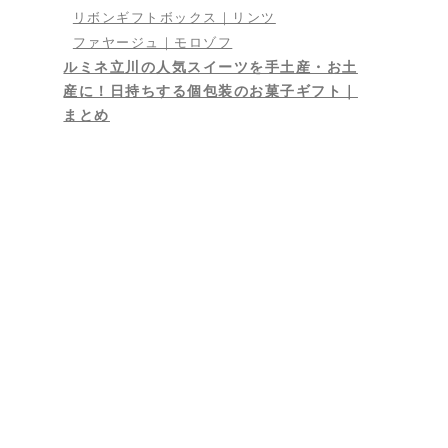
リボンギフトボックス｜リンツ
ファヤージュ｜モロゾフ
ルミネ立川の人気スイーツを手土産・お土
産に！日持ちする個包装のお菓子ギフト｜
まとめ