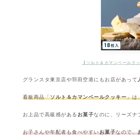
【ソルト＆カマンベールクッ
グランスタ東京店や羽田空港にもお店があって
看板商品「
ソルト＆カマンベールクッキー
」は
お上品で高級感がある
お菓子
なのに、リーズナ
お子さんや年配者も食べやすい
お菓子
なので、