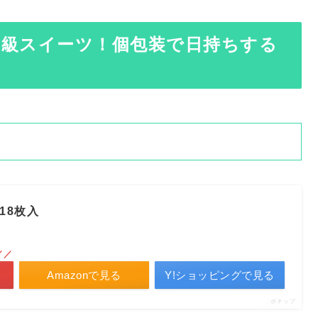
高級スイーツ！個包装で日持ちする
18枚入
／／
Amazonで見る
Y!ショッピングで見る
ポチップ