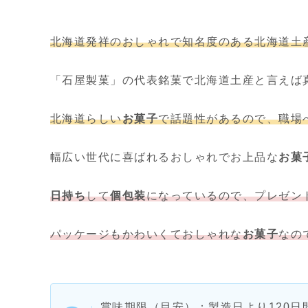
北海道発祥のおしゃれで知名度のある北海道土
「石屋製菓」の代表銘菓で北海道土産と言えば
北海道らしい
お菓子
で話題性があるので、職場
幅広い世代に喜ばれるおしゃれでお上品な
お菓
日持ち
して
個包装
になっているので、プレゼン
パッケージもかわいくておしゃれな
お菓子
なの
賞味期限（目安）：製造日より120日