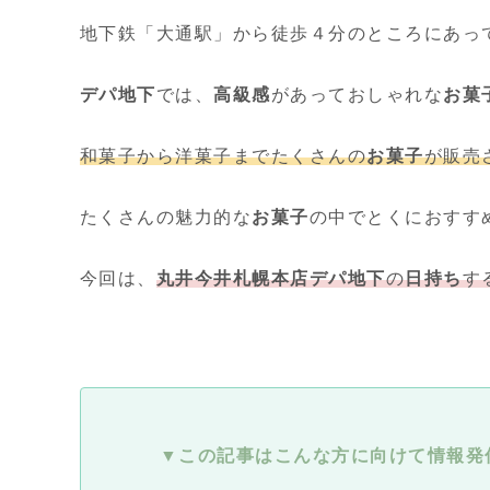
地下鉄「大通駅」から徒歩４分のところにあっ
デパ地下
では、
高級感
があっておしゃれな
お菓
和菓子から洋菓子までたくさんの
お菓子
が販売
たくさんの魅力的な
お菓子
の中でとくにおすす
今回は、
丸井今井札幌本店
デパ地下
の
日持ち
す
▼この記事はこんな方に向けて情報発