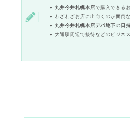
丸井今井札幌本店
で購入できる
わざわざお店に出向くのが面倒
丸井今井札幌本店
デパ地下
の
日
大通駅周辺で接待などのビジネ