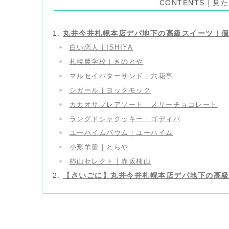
CONTENTS｜
丸井今井札幌本店デパ地下の高級スイーツ！
白い恋人｜ISHIYA
札幌農学校｜きのとや
マルセイバターサンド｜六花亭
シガール｜ヨックモック
カカオサブレアソート｜メリーチョコレート
ラングドシャクッキー｜ゴディバ
ユーハイムバウム｜ユーハイム
小形羊羹｜とらや
柿山セレクト｜赤坂柿山
【さいごに】丸井今井札幌本店デパ地下の高