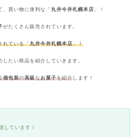
て、買い物に便利な「
丸井今井札幌本店
」！
子
がたくさん販売されています。
されている「
丸井今井札幌本店
」！
めしたい商品を紹介していきます。
る
個包装
の
高級
な
お菓子
を紹介
します！
信しています！