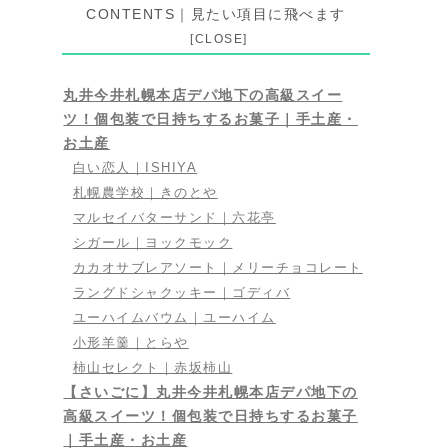
CONTENTS｜見たい項目に飛べます
丸井今井札幌本店デパ地下の高級スイー
ツ！個包装で日持ちするお菓子｜手土産・
お土産
白い恋人｜ISHIYA
札幌農学校｜きのとや
マルセイバターサンド｜六花亭
シガール｜ヨックモック
カカオサブレアソート｜メリーチョコレート
ラングドシャクッキー｜ゴディバ
ユーハイムバウム｜ユーハイム
小形羊羹｜とらや
柿山セレクト｜赤坂柿山
【さいごに】丸井今井札幌本店デパ地下の
高級スイーツ！個包装で日持ちするお菓子
｜手土産・お土産