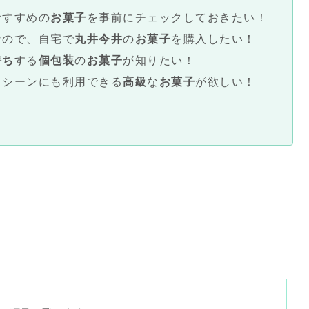
おすすめの
お菓子
を事前にチェックしておきたい！
なので、自宅で
丸井今井
の
お菓子
を購入したい！
持ち
する
個包装
の
お菓子
が知りたい！
スシーンにも利用できる
高級
な
お菓子
が欲しい！