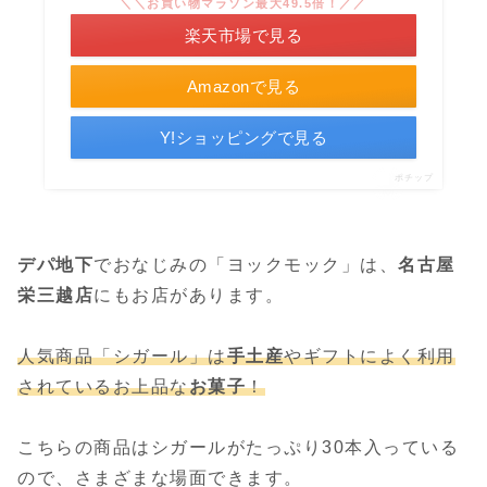
＼＼お買い物マラソン最大49.5倍！／／
楽天市場で見る
Amazonで見る
Y!ショッピングで見る
ポチップ
デパ地下
でおなじみの「ヨックモック」は、
名古屋
栄三越店
にもお店があります。
人気商品「シガール」は
手土産
やギフトによく利用
されているお上品な
お菓子
！
こちらの商品はシガールがたっぷり30本入っている
ので、さまざまな場面できます。