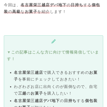
今回は、
名古屋栄三越店
デパ地下
の
日持ち
する
個包
装
の
高級
な
お菓子
を紹介
します！
▼この記事はこんな方に向けて情報発信していま
す！
名古屋栄三越店
で購入できるおすすめの
お菓
子
を事前にチェックしておきたい！
わざわざお店に出向くのが面倒なので、自宅
で
三越
の
お菓子
を購入したい！
名古屋栄三越店
デパ地下
の
日持ち
する
個包装