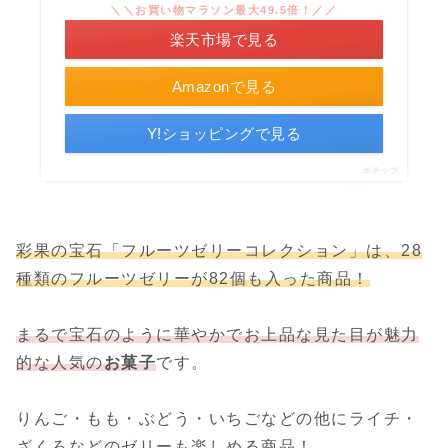
＼＼お買い物マラソン最大49.5倍！／／
楽天市場で見る
Amazonで見る
Y!ショッピングで見る
ポチップ
彩果の宝石「フルーツゼリーコレクション」は、28
種類のフルーツゼリーが
82個も
入った商品！
まるで宝石のように華やかでお上品な見た目が魅力
的な人気の
お菓子
です。
りんご・もも・ぶどう・いちごなどの他にライチ・
ざくろなどのゼリーも楽しめる商品！