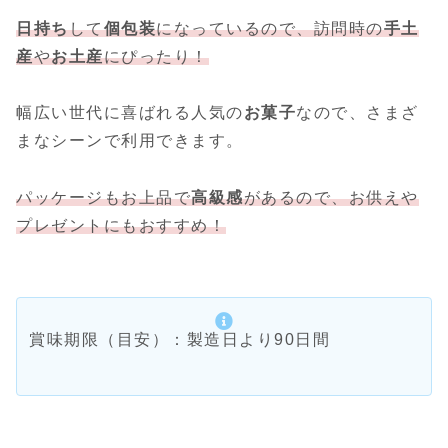
日持ち
して
個包装
になっているので、訪問時の
手土
産
や
お土産
にぴったり！
幅広い世代に喜ばれる人気の
お菓子
なので、さまざ
まなシーンで利用できます。
パッケージもお上品で
高級感
があるので、お供えや
プレゼントにもおすすめ！
賞味期限（目安）：製造日より90日間