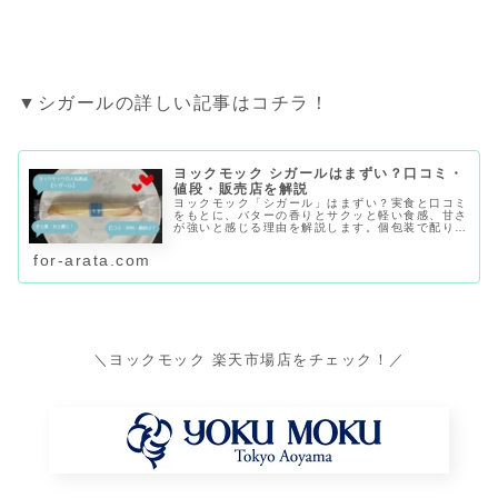
▼シガールの詳しい記事はコチラ！
ヨックモック シガールはまずい？口コミ・
値段・販売店を解説
ヨックモック「シガール」はまずい？実食と口コミ
をもとに、バターの香りとサクッと軽い食感、甘さ
が強いと感じる理由を解説します。個包装で配りや
すい点、値段、賞味期限の目安、デパ地下・東京
駅・通販での購入先、手土産に向くかも紹介しま
for-arata.com
す。
＼ヨックモック 楽天市場店をチェック！／