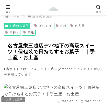
メニュー
検索
ホーム
お店のお菓子
お店のお菓子
ばらまき
三越
名古屋
日持ち
高級
名古屋栄三越店デパ地下の高級スイー
ツ！個包装で日持ちするお菓子！｜手
土産・お土産
♦︎当サイトではアフィリエイト広告(Amazonアソシエイト含む)
を利用しています
お店のお菓子
2025.02.10
2026.02.12