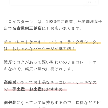
ポチップ
「ロイスダール」は、1923年に創業した老舗洋菓子
店で
名古屋栄三越店
にもお店があります。
チョコレートケーキ「ル・ショコラ・クラシック」
は、おしゃれなパッケージが魅力的！
濃厚でコクがあって深い味わいのチョコレートケー
キなので、幅広い世代に喜ばれます。
高級感
があってお上品なチョコレートケーキなの
で、
手土産
・
お土産
におすすめ！
個包装
になっていて
日持ち
するので、接待などのビ