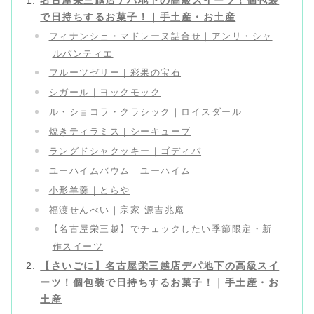
で日持ちするお菓子！｜手土産・お土産
フィナンシェ・マドレーヌ詰合せ｜アンリ・シャ
ルパンティエ
フルーツゼリー｜彩果の宝石
シガール｜ヨックモック
ル・ショコラ・クラシック｜ロイスダール
焼きティラミス｜シーキューブ
ラングドシャクッキー｜ゴディバ
ユーハイムバウム｜ユーハイム
小形羊羹｜とらや
福渡せんべい｜宗家 源吉兆庵
【名古屋栄三越】でチェックしたい季節限定・新
作スイーツ
【さいごに】名古屋栄三越店デパ地下の高級スイ
ーツ！個包装で日持ちするお菓子！｜手土産・お
土産