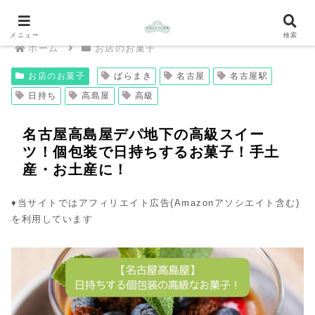
メニュー
検索
ホーム
お店のお菓子
お店のお菓子
ばらまき
名古屋
名古屋駅
日持ち
高島屋
高級
名古屋高島屋デパ地下の高級スイー
ツ！個包装で日持ちするお菓子！手土
産・お土産に！
♦︎当サイトではアフィリエイト広告(Amazonアソシエイト含む)
を利用しています