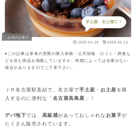
お店のお菓子
2025.01.29
2026.02.12
♦︎この記事は筆者の実際の購入体験・公式情報・口コミ・調査な
どを含む商品を掲載していますが、時期によっては在庫がない
場合がありますのでご了承下さい。
ＪＲ名古屋駅直結で、名古屋で
手土産
・
お土産
を購
入するのに便利な「
名古屋高島屋
」！
デパ地下
では、
高級感
があっておしゃれな
お菓子
が
たくさん販売されています。