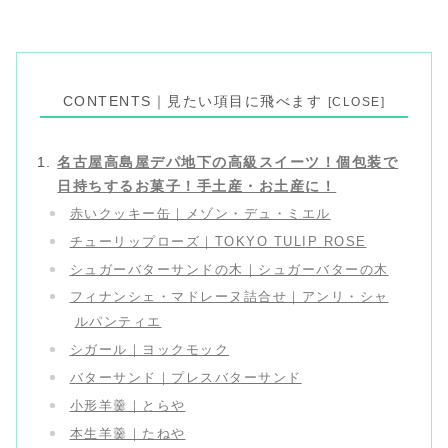
CONTENTS｜見たい項目に飛べます
名古屋高島屋デパ地下の高級スイーツ！個包装で
日持ちするお菓子！手土産・お土産に！
赤いクッキー缶｜メゾン・デュ・ミエル
チューリップローズ｜TOKYO TULIP ROSE
シュガーバターサンドの木｜シュガーバターの木
フィナンシェ・マドレーヌ詰合せ｜アンリ・シャ
ルパンティエ
シガール｜ヨックモック
バターサンド｜プレスバターサンド
小形羊羹｜とらや
本生羊羹｜たねや