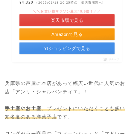
¥4,320
（2025/01/18 20:25時点 | 楽天市場調べ）
＼＼お買い物マラソン最大49.5倍！／／
楽天市場で見る
Amazonで見る
Y!ショッピングで見る
ポチップ
兵庫県の芦屋に本店があって幅広い世代に人気のお
店「アンリ・シャルパンティエ」！
手土産
や
お土産
、プレゼントにいただくことも多い
知名度のある洋菓子店
です。
ロングセラー商品の「フィナンシェ」と「マドレー