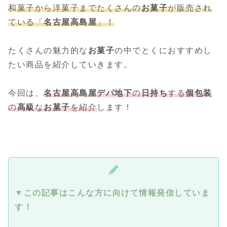
和菓子から洋菓子までたくさんの
お菓子
が販売され
ている「
名古屋
高島屋
」！
たくさんの魅力的な
お菓子
の中でとくにおすすめし
たい商品を紹介していきます。
今回は、
名古屋
高島屋
デパ地下
の
日持ち
する
個包装
の
高級
な
お菓子
を紹介
します！
▼この記事はこんな方に向けて情報発信していま
す！