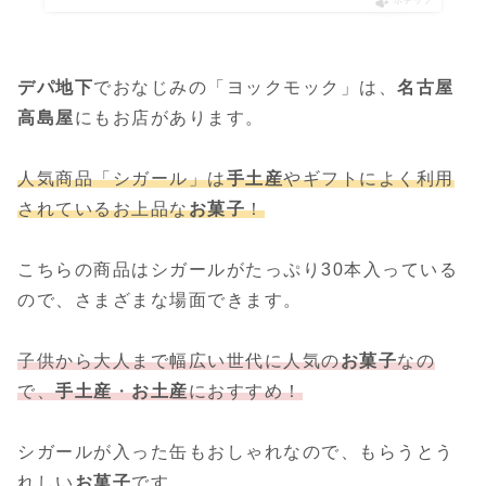
ポチップ
デパ地下
でおなじみの「ヨックモック」は、
名古屋
高島屋
にもお店があります。
人気商品「シガール」は
手土産
やギフトによく利用
されているお上品な
お菓子
！
こちらの商品はシガールがたっぷり30本入っている
ので、さまざまな場面できます。
子供から大人まで幅広い世代に人気の
お菓子
なの
で、
手土産
・
お土産
におすすめ！
シガールが入った缶もおしゃれなので、もらうとう
れしい
お菓子
です。