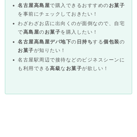
名古屋
高島屋
で購入できるおすすめの
お菓子
を事前にチェックしておきたい！
わざわざお店に出向くのが面倒なので、自宅
で
高島屋
の
お菓子
を購入したい！
名古屋
高島屋
デパ地下
の
日持ち
する
個包装
の
お菓子
が知りたい！
名古屋駅周辺で接待などのビジネスシーンに
も利用できる
高級
な
お菓子
が欲しい！