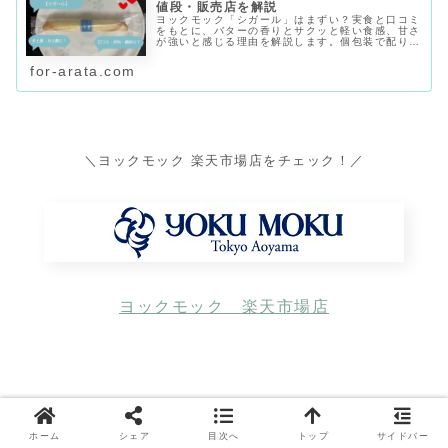
値段・販売店を解説
ヨックモック「シガール」はまずい？実食と口コミ
をもとに、バターの香りとサクッと軽い食感、甘さ
が強いと感じる理由を解説します。個包装で配りや
すい点、値段、賞味期限の目安、デパ地下・東京
駅・通販での購入先、手土産に向くかも紹介しま
for-arata.com
す。
＼ヨックモック 楽天市場店をチェック！／
ヨックモック 楽天市場店
「ヨックモック」の商品を探す
ホーム
シェア
目次へ
トップ
サイドバー