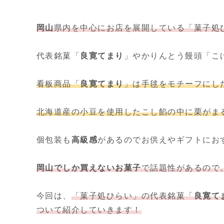
岡山
県内を中心にお店を展開している「菓子処
代表銘菓「
良寛てまり
」やかりんとう饅頭「こ
看板商品「
良寛てまり
」は手毬をモチーフにし
北海道産の小豆を使用したこし餡の中に栗が
ま
個包装も
高級感
があるのでお供えやギフトにお
岡山でしか買えないお菓子
で話題性があるので
今回は、
「菓子処ひらい」
の代表銘菓「
良寛て
ついて紹介していきます！