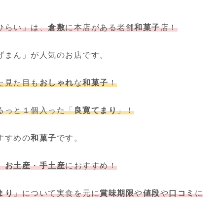
ひらい」は、
倉敷
に本店がある老舗
和菓子
店！
げまん」が人気のお店です。
た見た目も
おしゃれ
な
和菓子
！
るっ
と１個入った「
良寛てまり
」！
すすめの
和菓子
です。
、
お土産
・
手土産
におすすめ！
まり
」について実食を元に
賞味期限
や
値段
や
口コミ
に