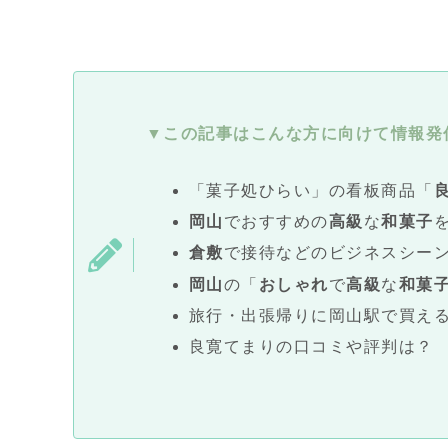
▼この記事はこんな方に向けて情報発
「菓子処ひらい」の看板商品「
岡山
でおすすめの
高級
な
和菓子
倉敷
で接待などのビジネスシー
岡山
の「
おしゃれ
で
高級
な
和菓
旅行・出張帰りに岡山駅で買え
良寛てまりの口コミや評判は？