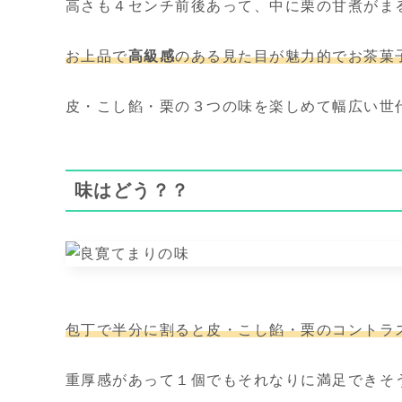
高さも４センチ前後あって、中に栗の甘煮がま
お上品で
高級感
のある見た目が魅力的でお茶菓
皮・こし餡・栗の３つの味を楽しめて幅広い世
味はどう？？
包丁で半分に割ると皮・こし餡・栗のコントラ
重厚感があって１個でもそれなりに満足できそ