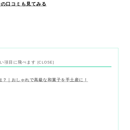
入者の口コミも見てみる
見たい項目に飛べます
は？｜おしゃれで高級な和菓子を手土産に！
価