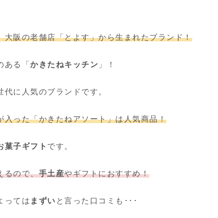
、大阪の老舗店「とよす」から生まれたブランド！
のある「
かきたねキッチン
」！
世代に人気のブランドです。
が入った「かきたねアソート」は人気商品！
お菓子ギフト
です。
えるので、
手土産
やギフトにおすすめ！
よっては
まずい
と言った口コミも･･･