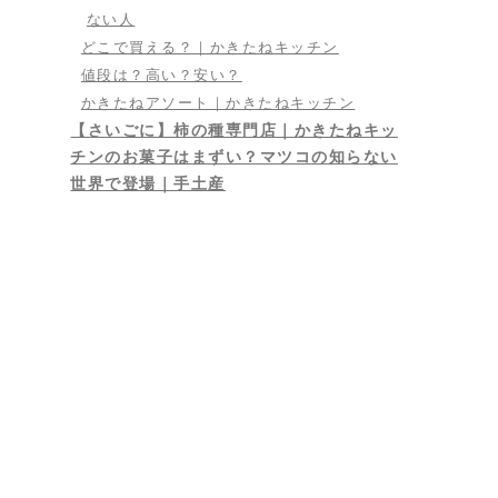
ない人
どこで買える？｜かきたねキッチン
値段は？高い？安い？
かきたねアソート｜かきたねキッチン
【さいごに】柿の種専門店｜かきたねキッ
チンのお菓子はまずい？マツコの知らない
世界で登場｜手土産