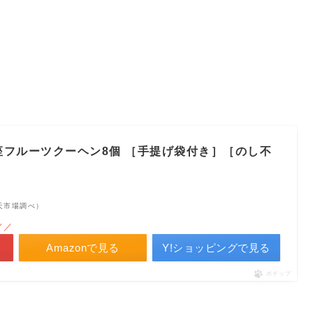
座フルーツクーヘン8個 ［手提げ袋付き］［のし不
 楽天市場調べ）
／／
Amazonで見る
Y!ショッピングで見る
ポチップ