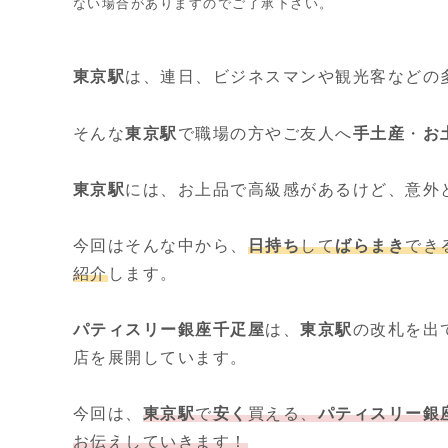
ない場合がありますのでご了承下さい。
東京駅
は、連日、ビジネスマンや観光客などの
そんな
東京駅
で職場の方やご友人へ
手土産
・
お
東京駅
には、お上品で高級感があるけど、意外
今回はそんな中から、
日持ち
して
ばらまき
でき
紹介
します。
パティスリー銀座千疋屋
は、
東京駅
の改札を出
店を展開しています。
今回は、
東京駅
で
安く
買える、
パティスリー銀
お伝えしていきます！