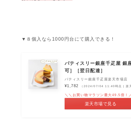
▼８個入なら1000円台にて購入できる！
パティスリー銀座千疋屋 銀
可］［翌日配達］
パティスリー銀座千疋屋楽天市場店
¥1,782
（2024/07/04 11:40時点 |
＼＼お買い物マラソン最大49.5倍！
楽天市場で見る