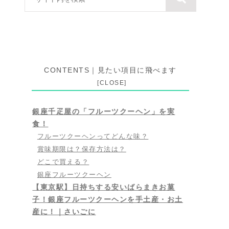
CONTENTS｜見たい項目に飛べます
銀座千疋屋の「フルーツクーヘン」を実
食！
フルーツクーヘンってどんな味？
賞味期限は？保存方法は？
どこで買える？
銀座フルーツクーヘン
【東京駅】日持ちする安いばらまきお菓
子！銀座フルーツクーヘンを手土産・お土
産に！｜さいごに