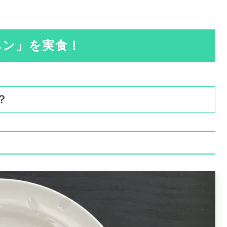
ヘン」を実食！
？