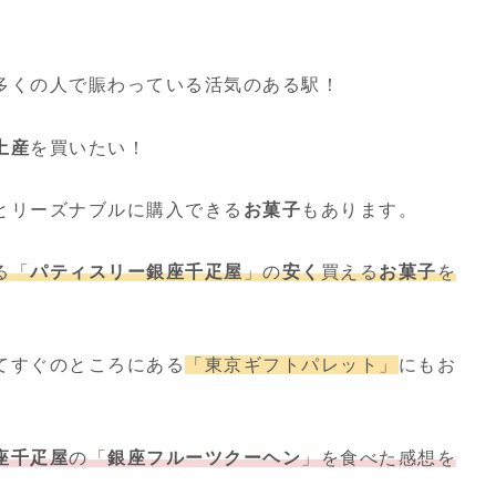
多くの人で賑わっている活気のある駅！
土産
を買いたい！
とリーズナブルに購入できる
お菓子
もあります。
る「
パティスリー銀座千疋屋
」の
安く
買える
お菓子
を
てすぐのところにある
「東京ギフトパレット」
にもお
座千疋屋
の「
銀座フルーツクーヘン
」を食べた感想を