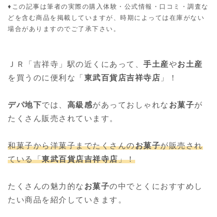
♦︎この記事は筆者の実際の購入体験・公式情報・口コミ・調査な
どを含む商品を掲載していますが、時期によっては在庫がない
場合がありますのでご了承下さい。
ＪＲ「吉祥寺」駅の近くにあって、
手土産
や
お土産
を買うのに便利な「
東武百貨店吉祥寺
店
」！
デパ地下
では、
高級感
があっておしゃれな
お菓子
が
たくさん販売されています。
和菓子から洋菓子までたくさんの
お菓子
が販売され
ている「
東武百貨店吉祥寺
店
」！
たくさんの魅力的な
お菓子
の中でとくにおすすめし
たい商品を紹介していきます。