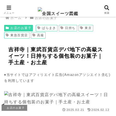
メニュー
検索
ホーム
お店のお菓子
お店のお菓子
ばらまき
日持ち
東京
東急百貨店
高級
吉祥寺｜東武百貨店デパ地下の高級ス
イーツ！日持ちする個包装のお菓子｜
手土産・お土産
♦︎当サイトではアフィリエイト広告(Amazonアソシエイト含む)
を利用しています
お店のお菓子
2025.02.21
2026.02.12