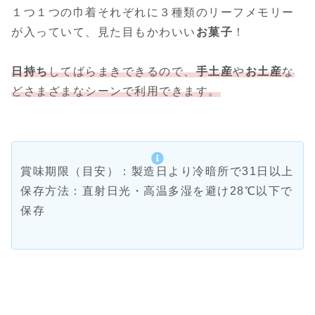
１つ１つの巾着それぞれに３種類のリーフメモリー
が入っていて、見た目もかわいい
お菓子
！
日持ち
してばらまきできるので、
手土産
や
お土産
な
どさまざまなシーンで利用できます。
賞味期限（目安）：製造日より冷暗所で31日以上
保存方法：直射日光・高温多湿を避け28℃以下で
保存