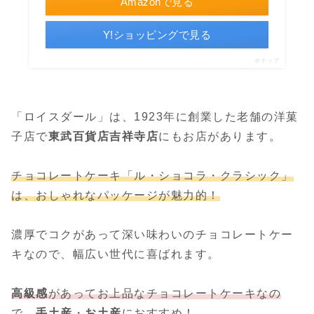
Amazonで見る
Y!ショッピングで見る
ポチップ
「ロイスダール」は、1923年に創業した老舗の洋菓
子店で
東武百貨店
吉祥寺
店
にもお店があります。
チョコレートケーキ「ル・ショコラ・クラシック」
は、おしゃれなパッケージが魅力的！
濃厚でコクがあって深い味わいのチョコレートケー
キなので、幅広い世代に喜ばれます。
高級感
があってお上品なチョコレートケーキなの
で、
手土産
・
お土産
におすすめ！