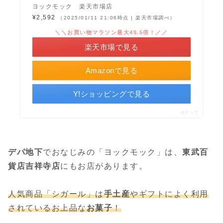
ヨックモック 楽天市場店
¥2,592
（2025/01/11 21:06時点 | 楽天市場調べ）
＼＼お買い物マラソン最大49.5倍！／／
楽天市場で見る
Amazonで見る
Y!ショッピングで見る
ポチップ
デパ地下
でおなじみの「ヨックモック」は、
東武百
貨店
吉祥寺
店
にもお店があります。
人気商品「シガール」は
手土産
やギフトによく利用
されているお上品な
お菓子
！