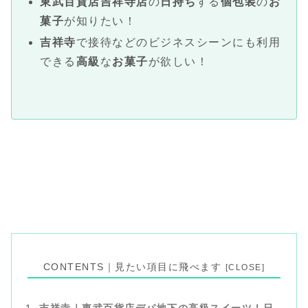
東武百貨店吉祥寺
店
の
日持ち
する
個包装
の
お
菓子
が知りたい！
吉祥寺
で接待などのビジネスシーンにも利用
できる
高級
な
お菓子
が欲しい！
CONTENTS｜見たい項目に飛べます