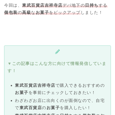
今回は、
東武百貨店吉祥寺
店
デパ地下の
日持ち
する
個包装
の
高級
な
お菓子
をピックアップ
しました！
▼この記事はこんな方に向けて情報発信していま
す！
東武百貨店吉祥寺
店
で購入できるおすすめの
お菓子
を事前にチェックしておきたい！
わざわざお店に出向くのが面倒なので、自宅
で
東武百貨店
の
お菓子
を購入したい！