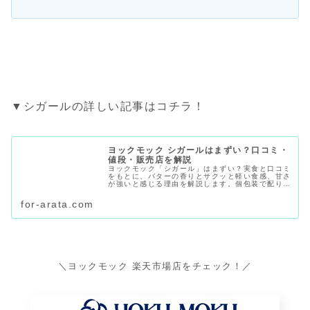
▼シガールの詳しい記事はコチラ！
ヨックモック シガールはまずい？口コミ・
値段・販売店を解説
ヨックモック「シガール」はまずい？実食と口コミ
をもとに、バターの香りとサクッと軽い食感、甘さ
が強いと感じる理由を解説します。個包装で配りや
すい点、値段、賞味期限の目安、デパ地下・東京
駅・通販での購入先、手土産に向くかも紹介しま
for-arata.com
す。
＼ヨックモック 楽天市場店をチェック！／