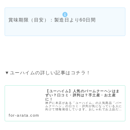
賞味期限（目安）：製造日より60日間
▼ユーハイムの詳しい記事はコチラ！
【ユーハイム】人気のバームクーヘンはま
ずい？口コミ・評判は？手土産・お土産
に！
神戸に本店がある「ユーハイム」の人気商品「バー
ムクーヘン」の口コミ・評判が気になっている人に
向けて情報発信しています。おしゃれでお上品だけ
ど、肝心のお菓子自体の味はどうなのか？口コミ・
for-arata.com
評判はどうなのか？パッケージもシンプルでおしゃ
れな「ユーハイム」！手土産やお土産に利用される
ことも多い「バームクーヘン」について調査しまし
た！