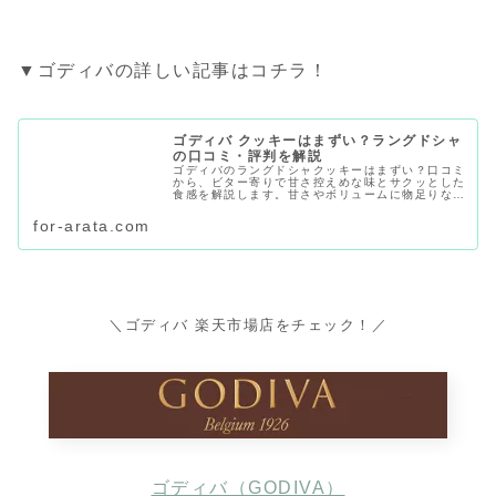
▼ゴディバの詳しい記事はコチラ！
ゴディバ クッキーはまずい？ラングドシャ
の口コミ・評判を解説
ゴディバのラングドシャクッキーはまずい？口コミ
から、ビター寄りで甘さ控えめな味とサクッとした
食感を解説します。甘さやボリュームに物足りなさ
を感じる声、上品なチョコの風味・個包装を評価す
る声を整理し、値段・賞味期限・購入先も紹介しま
for-arata.com
す。
＼ゴディバ 楽天市場店をチェック！／
ゴディバ（GODIVA）