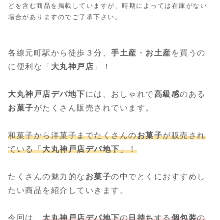
どを含む商品を掲載していますが、時期によっては在庫がない
場合がありますのでご了承下さい。
各線元町駅から徒歩３分、
手土産
・
お土産
を買うの
に便利な「
大丸神戸
店
」！
大丸神戸
店
デパ地下
には、おしゃれで
高級感
のある
お菓子
がたくさん販売されています。
和菓子から洋菓子までたくさんの
お菓子
が販売され
ている「
大丸神戸
店
デパ地下
」！
たくさんの魅力的な
お菓子
の中でとくにおすすめし
たい商品を紹介していきます。
今回は、
大丸神戸
店
デパ地下
の
日持ち
する
個包装
の