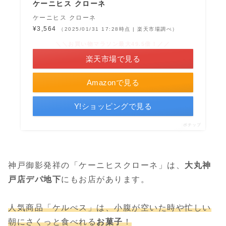
ケーニヒス クローネ
ケーニヒス クローネ
¥3,564
（2025/01/31 17:28時点 | 楽天市場調べ）
＼＼お買い物マラソン最大49.5倍！／／
楽天市場で見る
Amazonで見る
Y!ショッピングで見る
ポチップ
神戸御影発祥の「ケーニヒスクローネ」は、
大丸神
戸店デパ地下
にもお店があります。
人気商品「ケルぺス」は、小腹が空いた時や忙しい
朝にさくっと食べれる
お菓子
！