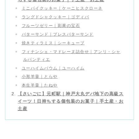
ミニパイクッキー｜ケーニヒスクローネ
ラングドシャクッキー｜ゴディバ
フルーツゼリー｜彩果の宝石
バターサンド｜プレスバターサンド
焼きティラミス｜シーキューブ
フィナンシェ・マドレーヌ詰合せ｜アンリ・シャ
ルパンティエ
ユーハイムバウム｜ユーハイム
小形羊羹｜とらや
本生羊羹｜たねや
【さいごに】元町駅｜神戸大丸デパ地下の高級ス
イーツ！日持ちする個包装のお菓子｜手土産・お
土産