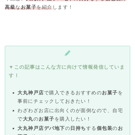
高級
な
お菓子
を紹介
します！
▼この記事はこんな方に向けて情報発信していま
す！
大丸神戸
店
で購入できるおすすめの
お菓子
を
事前にチェックしておきたい！
わざわざお店に出向くのが面倒なので、自宅
で
大丸
の
お菓子
を購入したい！
大丸神戸
店
デパ地下
の
日持ち
する
個包装
の
お