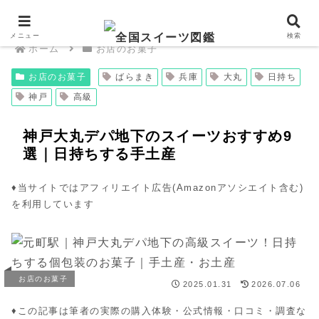
メニュー
検索
ホーム
お店のお菓子
お店のお菓子
ばらまき
兵庫
大丸
日持ち
神戸
高級
神戸大丸デパ地下のスイーツおすすめ9
選｜日持ちする手土産
♦︎当サイトではアフィリエイト広告(Amazonアソシエイト含む)
を利用しています
お店のお菓子
2025.01.31
2026.07.06
♦︎この記事は筆者の実際の購入体験・公式情報・口コミ・調査な