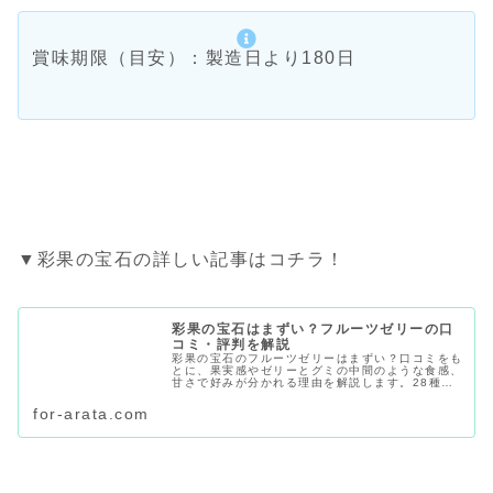
賞味期限（目安）：製造日より180日
▼彩果の宝石の詳しい記事はコチラ！
彩果の宝石はまずい？フルーツゼリーの口
コミ・評判を解説
彩果の宝石のフルーツゼリーはまずい？口コミをも
とに、果実感やゼリーとグミの中間のような食感、
甘さで好みが分かれる理由を解説します。28種類
の味、賞味期限・日持ち、値段、店舗や通販での購
入先、個包装で手土産に向くかも紹介します。
for-arata.com