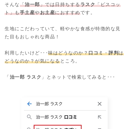
そんな
「
治一郎
」では日持ちする
ラスク
「ビスコッ
ト」も
手土産
や
お土産
におすすめ
です。
生地にこだわっていて、軽やかな食感が特徴的な見
た目もおしゃれな商品！
利用したいけど･･･
味はどうなのか？
口コミ
・
評判
は
どうなのか？が気になる
ところ。
「
治一郎 ラスク
」とネットで検索してみると･･･