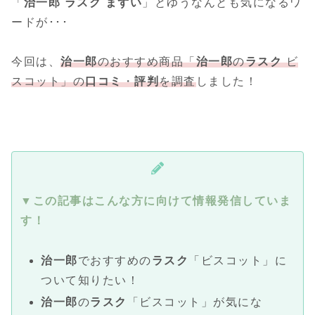
「
治一郎 ラスク まずい
」とゆうなんとも気になるワ
ードが･･･
今回は、
治一郎
のおすすめ商品「
治一郎
の
ラスク
ビ
スコット」の
口コミ
・
評判
を調査
しました！
▼この記事はこんな方に向けて情報発信していま
す！
治一郎
でおすすめの
ラスク
「ビスコット」に
ついて知りたい！
治一郎
の
ラスク
「ビスコット」が気にな