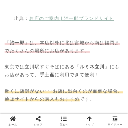
出典：
お店のご案内 | 治一郎ブランドサイト
「
治一郎
」は、本店以外に北は宮城から南は福岡ま
でたくさんの場所にお店があります。
東京では立川駅すぐそばにある「
ルミネ立川
」にも
お店があって、
手土産
に利用できて便利！
近くに店舗がない･･･お店に出向くのが面倒な場合、
通販サイトからの購入もおすすめ
です。
治一郎 公式オンラインショップ
ホーム
シェア
目次へ
トップ
サイドバー