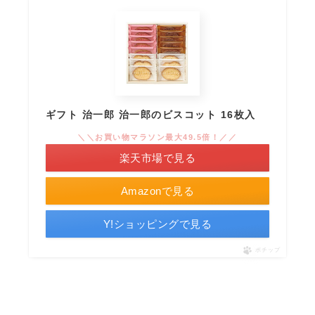
ギフト 治一郎 治一郎のビスコット 16枚入
＼＼お買い物マラソン最大49.5倍！／／
楽天市場で見る
Amazonで見る
Y!ショッピングで見る
ポチップ