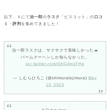
以下、Ｘにて
治一郎
の
ラスク
「ビスコット」の
口コ
ミ
・
評判
を集めてきました！
治一郎ラスクは、サクサクで美味しかった🦔
バームクーヘンしか知らなかった。
pic.twitter.com/i0hG4m1FHg
— しむらひろこ (@shimuratojimura)
May
10, 2023