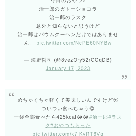
今日のおやつ♪
治一郎のガトーショコラ
治一郎のラスク
意外と知らないと思うけど
治一郎はバウムクーヘンだけではありませ
ん。
pic.twitter.com/NcPE60NYBw
— 海野哲司 (@8vezOry52rCGqDB)
January 17, 2023
めちゃくちゃ軽くて美味しいんですけど🥺
ついつい食べちゃう😋
一袋全部食べたら425kcal😭😭
#治一郎
#ラス
ク
#おやつもらった
pic.twitter.com/k7iKyRT6Vq