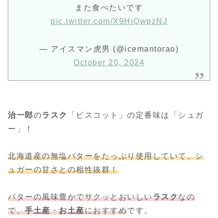
また食べたいです
pic.twitter.com/X9HiQwpzNJ
— アイスマン虎男 (@icemantorao)
October 20, 2024
治一郎
の
ラスク
「ビスコット」の定番味は「シュガ
ー」！
北海道産の無塩バターをたっぷり使用していて、シ
ュガーの甘さとの相性抜群！
バターの風味豊かでサクッとおいしい
ラスク
なの
で、
手土産
・
お土産
におすすめ
です。