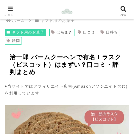
メニュー
検索
ホーム
ギフト用のお菓子
ギフト用のお菓子
ばらまき
口コミ
日持ち
静岡
治一郎 バームクーヘンで有名！ラスク
（ビスコット）はまずい？口コミ・評
判まとめ
♦︎当サイトではアフィリエイト広告(Amazonアソシエイト含む)
を利用しています