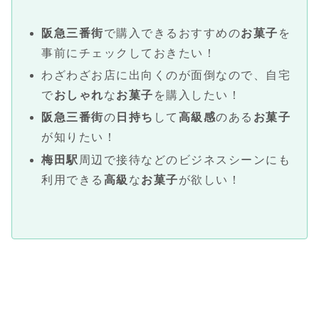
阪急三番街
で購入できるおすすめの
お菓子
を
事前にチェックしておきたい！
わざわざお店に出向くのが面倒なので、自宅
で
おしゃれ
な
お菓子
を購入したい！
阪急三番街
の
日持ち
して
高級感
のある
お菓子
が知りたい！
梅田駅
周辺で接待などのビジネスシーンにも
利用できる
高級
な
お菓子
が欲しい！