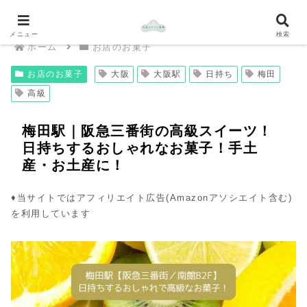
メニュー
検索
ホーム
お店のお菓子
お店のお菓子
大阪
大阪駅
日持ち
梅田
高級
梅田駅｜阪急三番街の高級スイーツ！
日持ちするおしゃれなお菓子！手土
産・お土産に！
♦︎当サイトではアフィリエイト広告(Amazonアソシエイト含む)
を利用しています