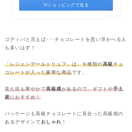
Y!ショッピングで見る
ポチップ
ゴディバと言えば･･･チョコレートを思い浮かべる人
も多いはず！
「レジェンデールトリュフ」は、６種類の
高級
チョ
コレートが入った豪華な商品
です。
見た目も華やかで
高級感
があるので、ギフトや
手土
産
におすすめ！
パッケージも高級チョコレートに見合った高級感の
あるデザインで
おしゃれ
！