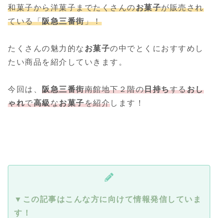
和菓子から洋菓子までたくさんの
お菓子
が販売され
ている「
阪急三番街
」！
たくさんの魅力的な
お菓子
の中でとくにおすすめし
たい商品を紹介していきます。
今回は、
阪急三番街
南館地下２階の
日持ち
する
おし
ゃれ
で
高級
な
お菓子
を紹介
します！
▼この記事はこんな方に向けて情報発信していま
す！