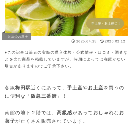
お店のお菓子
2025.04.25
2026.02.12
♦︎この記事は筆者の実際の購入体験・公式情報・口コミ・調査な
どを含む商品を掲載していますが、時期によっては在庫がない
場合がありますのでご了承下さい。
各線
梅田駅
近くにあって、
手土産
や
お土産
を買うの
に便利な「
阪急三番街
」！
南館の地下２階では、
高級感
があって
おしゃれ
な
お
菓子
がたくさん販売されています。