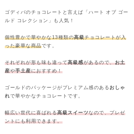
ゴディバのチョコレートと言えば「ハート オブ ゴー
ルド コレクション」も人気！
個性豊かで華やかな13種類の
高級
チョコレートが入
った豪華な商品
です。
それぞれが形も味も違って
高級感
があるので、
お土
産
や
手土産
におすすめ！
ゴールドのパッケージがプレミアム感のある
おしゃ
れ
で華やかなチョコレートです。
幅広い世代に喜ばれる
高級スイーツ
なので、プレゼ
ントにも利用できます。