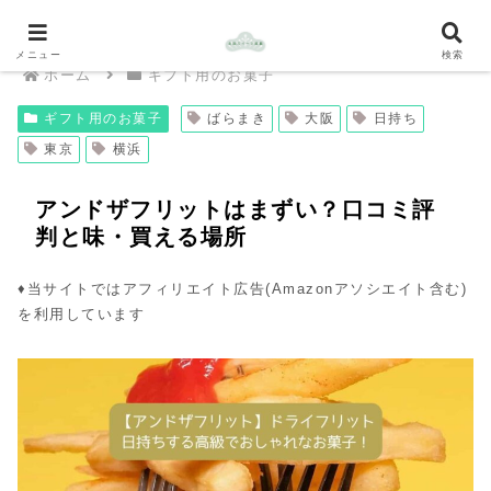
メニュー
検索
ホーム
ギフト用のお菓子
ギフト用のお菓子
ばらまき
大阪
日持ち
東京
横浜
アンドザフリットはまずい？口コミ評
判と味・買える場所
♦︎当サイトではアフィリエイト広告(Amazonアソシエイト含む)
を利用しています