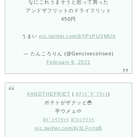
なにこれうまそうと思って買った
アンドザフリットのドライフリット
450円
うまい
pic.twitter.com/bYPcPUVMUh
— たんころりん (@Gencivecolisee)
February 6, 2021
#ANDTHEFRIET
(
#ｱﾝﾄﾞｻﾞﾌﾘｯﾄ
)
ポテトがザクッと🍟
芋ウメェ🥔
#ﾄﾞﾗｲﾌﾘｯﾄ
#ﾌﾚﾝﾁﾌﾗｲ
pic.twitter.com/6j3LFcrIpB