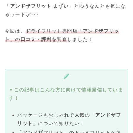
「
アンドザフリット
まずい
」とゆうなんとも気にな
るワードが･･･
今回は、
ドライフ
リット専門店「
アンドザフリッ
ト
」の
口コミ
・
評判
を調査
しました！
▼この記事はこんな方に向けて情報発信していま
す！
パッケージもおしゃれで
人気
の「
アンドザフ
リット
」について知りたい！
「
アンドザフリット
」のドライフリットが気